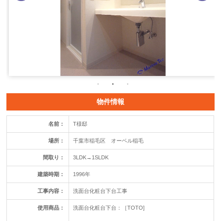
物件情報
名前：
T様邸
場所：
千葉市稲毛区 オーベル稲毛
間取り：
3LDK→1SLDK
建築時期：
1996年
工事内容：
洗面台化粧台下台工事
使用商品：
洗面台化粧台下台：［TOTO]