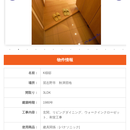
物件情報
名前：
K様邸
場所：
習志野市 秋津団地
間取り：
3LDK
建築時期：
1980年
工事内容：
玄関、リビングダイニング、ウォークインクローゼッ
ト、和室工事
使用商品：
建具関係：[パナソニック]