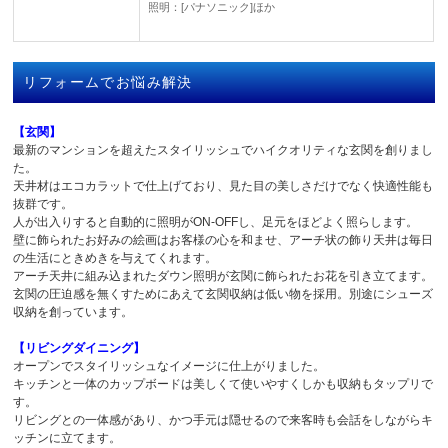
照明：[パナソニック]ほか
リフォームでお悩み解決
【玄関】
最新のマンションを超えたスタイリッシュでハイクオリティな玄関を創りまし
た。
天井材はエコカラットで仕上げており、見た目の美しさだけでなく快適性能も
抜群です。
人が出入りすると自動的に照明がON-OFFし、足元をほどよく照らします。
壁に飾られたお好みの絵画はお客様の心を和ませ、アーチ状の飾り天井は毎日
の生活にときめきを与えてくれます。
アーチ天井に組み込まれたダウン照明が玄関に飾られたお花を引き立てます。
玄関の圧迫感を無くすためにあえて玄関収納は低い物を採用。別途にシューズ
収納を創っています。
【リビングダイニング】
オープンでスタイリッシュなイメージに仕上がりました。
キッチンと一体のカップボードは美しくて使いやすくしかも収納もタップリで
す。
リビングとの一体感があり、かつ手元は隠せるので来客時も会話をしながらキ
ッチンに立てます。