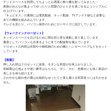
デッドスペースを利用してちよっとお洒落に飾り棚を創ってみました。
家族がみんなが集まってゆったりと団欒のひとときを過ごせるようシンプルに
仕上げています。
『キュビオス』の裏側には電気配線、ネット配線、TVアンテナ線など必要な
全ての機能を組み込んでいます。
テレビを見たり、パソコン操作のためにローサイズに設計しています。
【ウォークインクローゼット】
キッチンスペースを広げるために間仕切り壁を移動し造り直しています。
書斎としてパソコンも出来るように全ての配線類を備えています。
クロゼットの内部は衣類や小物収納のための棚とハンガーパイプなどをセット
しています。
【和室】
押し入れ部はクロゼットに改装。モダンな和室が出来上がりました。
和紙畳は心地よさや使い勝手はもちろん、ダニ・カビ・色褪せにも強く新品の
美しさを保ち続けます。
さわやかな銀白色の畳は伝統的なゆったりと落ち着ける和室造りには欠かせま
せん。